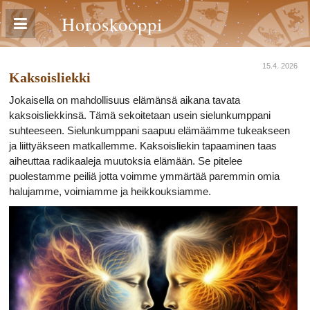
Horoskooppi
15.4. 2026
Kaksoisliekki
Jokaisella on mahdollisuus elämänsä aikana tavata
kaksoisliekkinsä. Tämä sekoitetaan usein sielunkumppani
suhteeseen. Sielunkumppani saapuu elämäämme tukeakseen
ja liittyäkseen matkallemme. Kaksoisliekin tapaaminen taas
aiheuttaa radikaaleja muutoksia elämään. Se pitelee
puolestamme peiliä jotta voimme ymmärtää paremmin omia
halujamme, voimiamme ja heikkouksiamme.