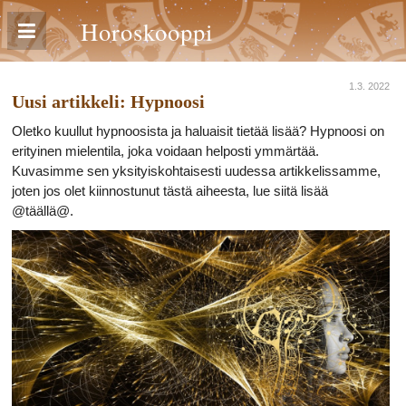
Horoskooppi
1.3. 2022
Uusi artikkeli: Hypnoosi
Oletko kuullut hypnoosista ja haluaisit tietää lisää? Hypnoosi on
erityinen mielentila, joka voidaan helposti ymmärtää.
Kuvasimme sen yksityiskohtaisesti uudessa artikkelissamme,
joten jos olet kiinnostunut tästä aiheesta, lue siitä lisää
@täällä@.