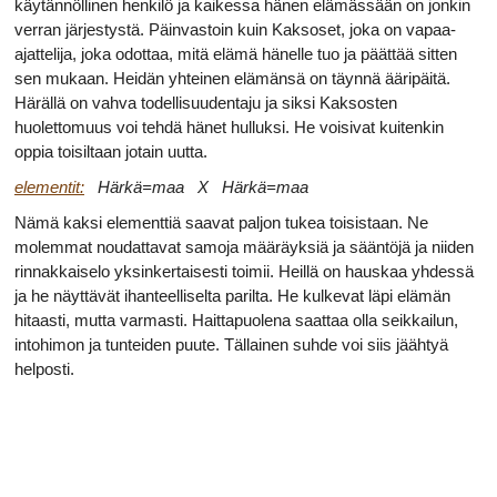
käytännöllinen henkilö ja kaikessa hänen elämässään on jonkin
verran järjestystä. Päinvastoin kuin Kaksoset, joka on vapaa-
ajattelija, joka odottaa, mitä elämä hänelle tuo ja päättää sitten
sen mukaan. Heidän yhteinen elämänsä on täynnä ääripäitä.
Härällä on vahva todellisuudentaju ja siksi Kaksosten
huolettomuus voi tehdä hänet hulluksi. He voisivat kuitenkin
oppia toisiltaan jotain uutta.
elementit:
Härkä=maa X Härkä=maa
Nämä kaksi elementtiä saavat paljon tukea toisistaan. Ne
molemmat noudattavat samoja määräyksiä ja sääntöjä ja niiden
rinnakkaiselo yksinkertaisesti toimii. Heillä on hauskaa yhdessä
ja he näyttävät ihanteelliselta parilta. He kulkevat läpi elämän
hitaasti, mutta varmasti. Haittapuolena saattaa olla seikkailun,
intohimon ja tunteiden puute. Tällainen suhde voi siis jäähtyä
helposti.