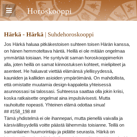
Horoskooppi
Härkä - Härkä
| Suhdehoroskooppi
Jos Härkä haluaa pitkäkestoisen suhteen toisen Härän kanssa,
on hänen hemmoteltava häntä. Heillä ei ole mitään ongelmaa
ymmärtää toisiaan. He syntyivät saman horoskooppimerkin
alla, joten heillä on samat kiinnostuksen kohteet, mielipiteet ja
asenteet. He haluavat viettää elämänsä ylellisyydessä,
kauniiden ja kalliiden asioiden ympäröimänä. On mahdollista,
että omistatte muutamia design-kappaleita yhteisessä
asunnossasi tai talossasi. Suhteessa saattaa olla jokin kriisi,
koska ratkaisette ongelmat aina impulsiivisesti. Mutta
rauhoitutte nopeasti. Yhteinen elämä odottaa sinua!
## #158_198 ##
Tämä yhdistelmä ei ole ihannepari, mutta pienellä vaivalla ja
kärsivällisyydellä voitte päästä lähemmäs toisianne. Teillä on
samanlainen huumorintaju ja pidätte seurasta. Härkä on