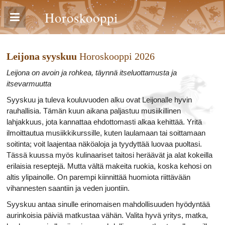
Horoskooppi
Leijona syyskuu
Horoskooppi 2026
Leijona on avoin ja rohkea, täynnä itseluottamusta ja
itsevarmuutta
Syyskuu ja tuleva kouluvuoden alku ovat Leijonalle hyvin
rauhallisia. Tämän kuun aikana paljastuu musiikillinen
lahjakkuus, jota kannattaa ehdottomasti alkaa kehittää. Yritä
ilmoittautua musiikkikurssille, kuten laulamaan tai soittamaan
soitinta; voit laajentaa näköaloja ja tyydyttää luovaa puoltasi.
Tässä kuussa myös kulinaariset taitosi heräävät ja alat kokeilla
erilaisia reseptejä. Mutta vältä makeita ruokia, koska kehosi on
altis ylipainolle. On parempi kiinnittää huomiota riittävään
vihannesten saantiin ja veden juontiin.
Syyskuu antaa sinulle erinomaisen mahdollisuuden hyödyntää
aurinkoisia päiviä matkustaa vähän. Valita hyvä yritys, matka,