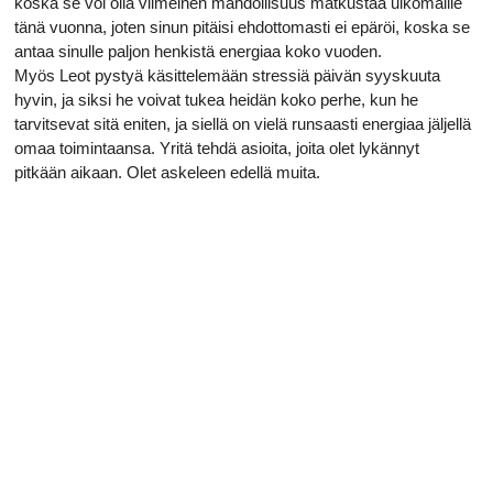
koska se voi olla viimeinen mahdollisuus matkustaa ulkomaille
tänä vuonna, joten sinun pitäisi ehdottomasti ei epäröi, koska se
antaa sinulle paljon henkistä energiaa koko vuoden.
Myös Leot pystyä käsittelemään stressiä päivän syyskuuta
hyvin, ja siksi he voivat tukea heidän koko perhe, kun he
tarvitsevat sitä eniten, ja siellä on vielä runsaasti energiaa jäljellä
omaa toimintaansa. Yritä tehdä asioita, joita olet lykännyt
pitkään aikaan. Olet askeleen edellä muita.