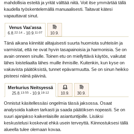
mahdollisia esteitä ja yrität välttää niitä. Voit itse ymmärtää tällä
kaudella työskentelemällä manuaalisesti. Taitavat kätesi
vapauttavat sinut.
h
Venus Vaa'assa
6.8.
22:14
- 10.9.
11:07
10.9.
Tänä aikana kiinnität alitajuisesti suurta huomiota suhteisiin ja
varmistat, että ne ovat hyvin tasapainoisia ja harmonisia. Se on
avain onneen sinulle. Toinen etu on miellyttävä käytös, vaikutat
lähes loisteliaalta lähes muille ihmisille. Kuitenkin, kun kyse on
vakavista päätöksistä, tunnet epävarmuutta. Se on sinun heikko
pisteesi näinä päivinä.
g
h
Merkurius Neitsyessä
25.8.
13:55
- 10.9.
19:12
10.9.
30.9.
Onnistut käsitellessäsi ongelmia tässä jaksossa. Osaat
analysoida kaiken tarkasti ja saada päätöksen nopeasti. Se on
suuri ajanjakso kaikenlaisille ​​asiantuntijoille. Lisäksi
keskustelusi koskevat ehkä usein terveyttä. Kiinnostuksesi tällä
alueella tulee olemaan kovaa.