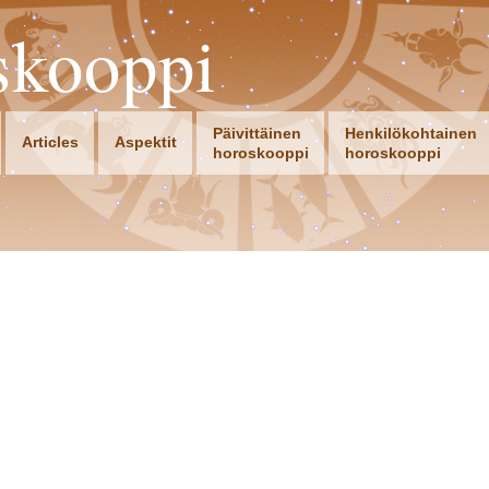
skooppi
Päivittäinen
Henkilökohtainen
Articles
Aspektit
horoskooppi
horoskooppi