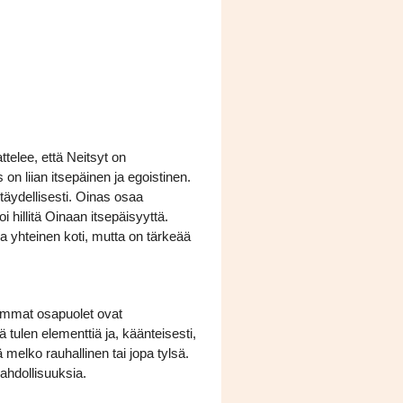
ttelee, että Neitsyt on
s on liian itsepäinen ja egoistinen.
täydellisesti. Oinas osaa
 hillitä Oinaan itsepäisyyttä.
a yhteinen koti, mutta on tärkeää
lemmat osapuolet ovat
ä tulen elementtiä ja, käänteisesti,
melko rauhallinen tai jopa tylsä.
mahdollisuuksia.