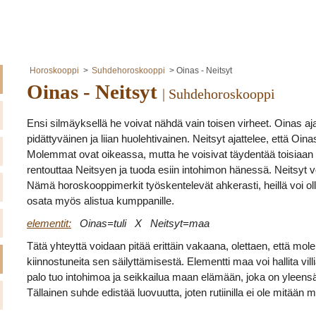
Horoskooppi
Suhdehoroskooppi
Oinas - Neitsyt
Oinas - Neitsyt
| Suhdehoroskooppi
Ensi silmäyksellä he voivat nähdä vain toisen virheet. Oinas aja
pidättyväinen ja liian huolehtivainen. Neitsyt ajattelee, että Oina
Molemmat ovat oikeassa, mutta he voisivat täydentää toisiaan 
rentouttaa Neitsyen ja tuoda esiin intohimon hänessä. Neitsyt voi
Nämä horoskooppimerkit työskentelevät ahkerasti, heillä voi oll
osata myös alistua kumppanille.
elementit:
Oinas=tuli X Neitsyt=maa
Tätä yhteyttä voidaan pitää erittäin vakaana, olettaen, että mo
kiinnostuneita sen säilyttämisestä. Elementti maa voi hallita villi
palo tuo intohimoa ja seikkailua maan elämään, joka on yleensä 
Tällainen suhde edistää luovuutta, joten rutiinilla ei ole mitään 