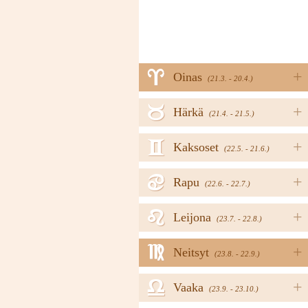
a
+
Oinas
(21.3. - 20.4.)
b
+
Härkä
(21.4. - 21.5.)
c
+
Kaksoset
(22.5. - 21.6.)
d
+
Rapu
(22.6. - 22.7.)
e
+
Leijona
(23.7. - 22.8.)
f
+
Neitsyt
(23.8. - 22.9.)
g
+
Vaaka
(23.9. - 23.10.)