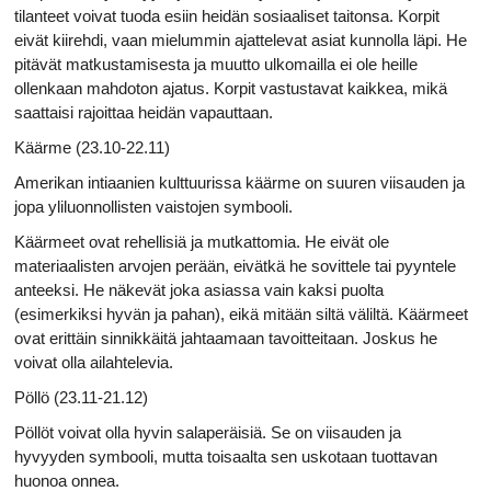
tilanteet voivat tuoda esiin heidän sosiaaliset taitonsa. Korpit
eivät kiirehdi, vaan mielummin ajattelevat asiat kunnolla läpi. He
pitävät matkustamisesta ja muutto ulkomailla ei ole heille
ollenkaan mahdoton ajatus. Korpit vastustavat kaikkea, mikä
saattaisi rajoittaa heidän vapauttaan.
Käärme (23.10-22.11)
Amerikan intiaanien kulttuurissa käärme on suuren viisauden ja
jopa yliluonnollisten vaistojen symbooli.
Käärmeet ovat rehellisiä ja mutkattomia. He eivät ole
materiaalisten arvojen perään, eivätkä he sovittele tai pyyntele
anteeksi. He näkevät joka asiassa vain kaksi puolta
(esimerkiksi hyvän ja pahan), eikä mitään siltä väliltä. Käärmeet
ovat erittäin sinnikkäitä jahtaamaan tavoitteitaan. Joskus he
voivat olla ailahtelevia.
Pöllö (23.11-21.12)
Pöllöt voivat olla hyvin salaperäisiä. Se on viisauden ja
hyvyyden symbooli, mutta toisaalta sen uskotaan tuottavan
huonoa onnea.