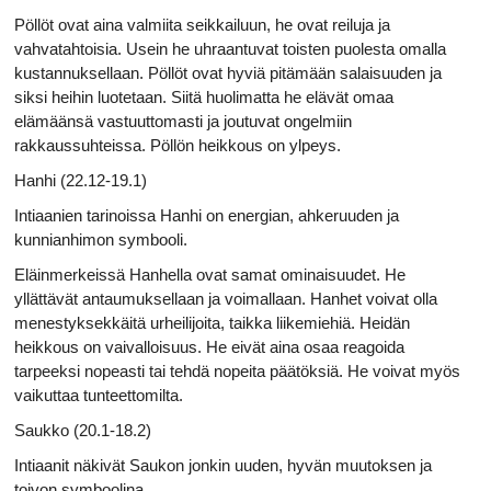
Pöllöt ovat aina valmiita seikkailuun, he ovat reiluja ja
vahvatahtoisia. Usein he uhraantuvat toisten puolesta omalla
kustannuksellaan. Pöllöt ovat hyviä pitämään salaisuuden ja
siksi heihin luotetaan. Siitä huolimatta he elävät omaa
elämäänsä vastuuttomasti ja joutuvat ongelmiin
rakkaussuhteissa. Pöllön heikkous on ylpeys.
Hanhi (22.12-19.1)
Intiaanien tarinoissa Hanhi on energian, ahkeruuden ja
kunnianhimon symbooli.
Eläinmerkeissä Hanhella ovat samat ominaisuudet. He
yllättävät antaumuksellaan ja voimallaan. Hanhet voivat olla
menestyksekkäitä urheilijoita, taikka liikemiehiä. Heidän
heikkous on vaivalloisuus. He eivät aina osaa reagoida
tarpeeksi nopeasti tai tehdä nopeita päätöksiä. He voivat myös
vaikuttaa tunteettomilta.
Saukko (20.1-18.2)
Intiaanit näkivät Saukon jonkin uuden, hyvän muutoksen ja
toivon symboolina.