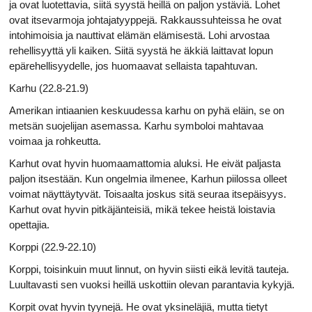
ja ovat luotettavia, siitä syystä heillä on paljon ystäviä. Lohet
ovat itsevarmoja johtajatyyppejä. Rakkaussuhteissa he ovat
intohimoisia ja nauttivat elämän elämisestä. Lohi arvostaa
rehellisyyttä yli kaiken. Siitä syystä he äkkiä laittavat lopun
epärehellisyydelle, jos huomaavat sellaista tapahtuvan.
Karhu (22.8-21.9)
Amerikan intiaanien keskuudessa karhu on pyhä eläin, se on
metsän suojelijan asemassa. Karhu symboloi mahtavaa
voimaa ja rohkeutta.
Karhut ovat hyvin huomaamattomia aluksi. He eivät paljasta
paljon itsestään. Kun ongelmia ilmenee, Karhun piilossa olleet
voimat näyttäytyvät. Toisaalta joskus sitä seuraa itsepäisyys.
Karhut ovat hyvin pitkäjänteisiä, mikä tekee heistä loistavia
opettajia.
Korppi (22.9-22.10)
Korppi, toisinkuin muut linnut, on hyvin siisti eikä levitä tauteja.
Luultavasti sen vuoksi heillä uskottiin olevan parantavia kykyjä.
Korpit ovat hyvin tyynejä. He ovat yksineläjiä, mutta tietyt