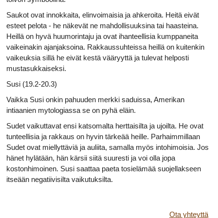
Saukot ovat innokkaita, elinvoimaisia ja ahkeroita. Heitä eivät
esteet pelota - he näkevät ne mahdollisuuksina tai haasteina.
Heillä on hyvä huumorintaju ja ovat ihanteellisia kumppaneita
vaikeinakin ajanjaksoina. Rakkaussuhteissa heillä on kuitenkin
vaikeuksia sillä he eivät kestä vääryyttä ja tulevat helposti
mustasukkaiseksi.
Susi (19.2-20.3)
Vaikka Susi onkin pahuuden merkki saduissa, Amerikan
intiaanien mytologiassa se on pyhä eläin.
Sudet vaikuttavat ensi katsomalta herttaisilta ja ujoilta. He ovat
tunteellisia ja rakkaus on hyvin tärkeää heille. Parhaimmillaan
Sudet ovat miellyttäviä ja auliita, samalla myös intohimoisia. Jos
hänet hylätään, hän kärsii siitä suuresti ja voi olla jopa
kostonhimoinen. Susi saattaa paeta tosielämää suojellakseen
itseään negatiivisilta vaikutuksilta.
Ota yhteyttä