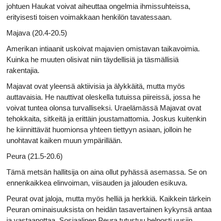
johtuen Haukat voivat aiheuttaa ongelmia ihmissuhteissa,
erityisesti toisen voimakkaan henkilön tavatessaan.
Majava (20.4-20.5)
Amerikan intiaanit uskoivat majavien omistavan taikavoimia.
Kuinka he muuten olisivat niin täydellisiä ja täsmällisiä
rakentajia.
Majavat ovat yleensä aktiivisia ja älykkäitä, mutta myös
auttavaisia. He nauttivat oleskella tutuissa piireissä, jossa he
voivat tuntea olonsa turvalliseksi. Uraelämässä Majavat ovat
tehokkaita, sitkeitä ja erittäin joustamattomia. Joskus kuitenkin
he kiinnittävät huomionsa yhteen tiettyyn asiaan, jolloin he
unohtavat kaiken muun ympärillään.
Peura (21.5-20.6)
Tämä metsän hallitsija on aina ollut pyhässä asemassa. Se on
ennenkaikkea elinvoiman, viisauden ja jalouden esikuva.
Peurat ovat jaloja, mutta myös helliä ja herkkiä. Kaikkein tärkein
Peuran ominaisuuksista on heidän tasavertainen kykynsä antaa
ja vastaanottaa. Sosiaalinen Peura tutustuu helposti uusiin