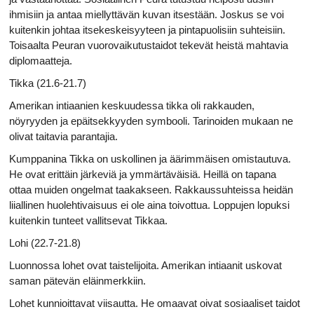
ihmisiin ja antaa miellyttävän kuvan itsestään. Joskus se voi
kuitenkin johtaa itsekeskeisyyteen ja pintapuolisiin suhteisiin.
Toisaalta Peuran vuorovaikutustaidot tekevät heistä mahtavia
diplomaatteja.
Tikka (21.6-21.7)
Amerikan intiaanien keskuudessa tikka oli rakkauden,
nöyryyden ja epäitsekkyyden symbooli. Tarinoiden mukaan ne
olivat taitavia parantajia.
Kumppanina Tikka on uskollinen ja äärimmäisen omistautuva.
He ovat erittäin järkeviä ja ymmärtäväisiä. Heillä on tapana
ottaa muiden ongelmat taakakseen. Rakkaussuhteissa heidän
liiallinen huolehtivaisuus ei ole aina toivottua. Loppujen lopuksi
kuitenkin tunteet vallitsevat Tikkaa.
Lohi (22.7-21.8)
Luonnossa lohet ovat taistelijoita. Amerikan intiaanit uskovat
saman pätevän eläinmerkkiin.
Lohet kunnioittavat viisautta. He omaavat oivat sosiaaliset taidot