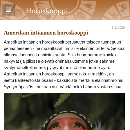
Horoskooppi
1.9. 2020
Amerikan intiaanien horoskooppi
Amerikan intiaanien horoskoopit perustuvat toiseen tunnettuun
periaatteeseen - ne määrittävät ihmisille eläinten piirteitä. Se saa
alkunsa luonnon kunnioituksesta. Siitä huomaamme kuinka
näkyvät (ja piilossa olevat) ominaisuutemme jotka saimme
syntymähetkellämme, pysyvät meissä elämämme ajan.
Amerikan intiaanien horoskooppi, samoin kuin meidän , on
jaettu kahteentoista osaan - kaksitoista merkkiä eläinhahmoina.
Syntymäpäiväsi mukaan voit nähdä mikä hahmo vastaa sinua.