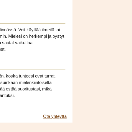
nnässä. Voit käyttää ilmeitä tai
n. Mielesi on herkempi ja pystyt
 saatat vaikuttaa
sti.
n, koska tunteesi ovat turrat.
 suinkaan mielenkiintoiselta
ttää estää suoritustasi, mikä
rantuksi.
Ota yhteyttä