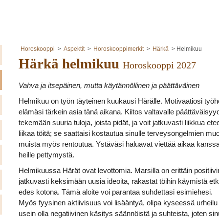
Horoskooppi
Aspektit
Horoskooppimerkit
Härkä
Helmikuu
Härkä helmikuu
Horoskooppi 2027
Vahva ja itsepäinen, mutta käytännöllinen ja päättäväinen
Helmikuu on työn täyteinen kuukausi Härälle. Motivaatiosi työh
elämäsi tärkein asia tänä aikana. Kiitos valtavalle päättäväisyyd
tekemään suuria tuloja, joista pidät, ja voit jatkuvasti liikkua ete
liikaa töitä; se saattaisi kostautua sinulle terveysongelmien muo
muista myös rentoutua. Ystäväsi haluavat viettää aikaa kanssas
heille pettymystä.
Helmikuussa Härät ovat levottomia. Marsilla on erittäin positiivi
jatkuvasti keksimään uusia ideoita, rakastat töihin käymistä etk
edes kotona. Tämä aloite voi parantaa suhdettasi esimiehesi.
Myös fyysinen aktiivisuus voi lisääntyä, olipa kyseessä urheilu tai
usein olla negatiivinen käsitys säännöistä ja suhteista, joten s