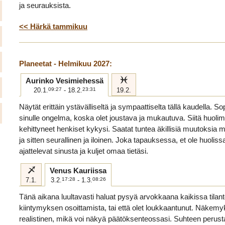
ja seurauksista.
<< Härkä tammikuu
Planeetat - Helmikuu 2027:
l
Aurinko Vesimiehessä
20.1.
09:27
- 18.2.
23:31
19.2.
Näytät erittäin ystävälliseltä ja sympaattiselta tällä kaudella. 
sinulle ongelma, koska olet joustava ja mukautuva. Siitä huolima
kehittyneet henkiset kykysi. Saatat tuntea äkillisiä muutoksia m
ja sitten seurallinen ja iloinen. Joka tapauksessa, et ole huoliss
ajattelevat sinusta ja kuljet omaa tietäsi.
i
Venus Kauriissa
7.1.
3.2.
17:28
- 1.3.
08:26
Tänä aikana luultavasti haluat pysyä arvokkaana kaikissa tilantei
kiintymyksen osoittamista, tai että olet loukkaantunut. Näkem
realistinen, mikä voi näkyä päätöksenteossasi. Suhteen perust