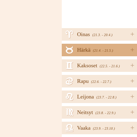
a
+
Oinas
(21.3. - 20.4.)
b
+
Härkä
(21.4. - 21.5.)
c
+
Kaksoset
(22.5. - 21.6.)
d
+
Rapu
(22.6. - 22.7.)
e
+
Leijona
(23.7. - 22.8.)
f
+
Neitsyt
(23.8. - 22.9.)
g
+
Vaaka
(23.9. - 23.10.)