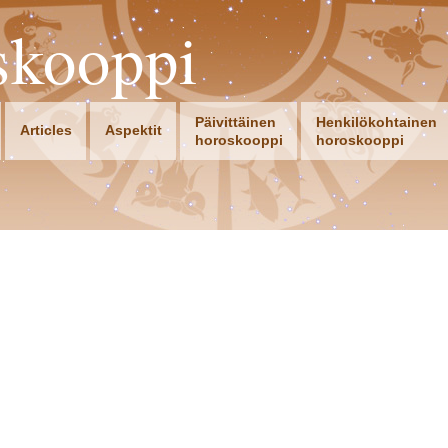
skooppi
Päivittäinen
Henkilökohtainen
Articles
Aspektit
horoskooppi
horoskooppi