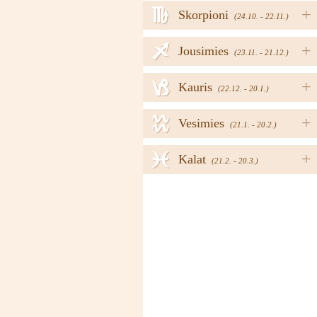
h
+
Skorpioni
(24.10. - 22.11.)
i
+
Jousimies
(23.11. - 21.12.)
j
+
Kauris
(22.12. - 20.1.)
k
+
Vesimies
(21.1. - 20.2.)
l
+
Kalat
(21.2. - 20.3.)