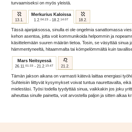
turvaamiseksi on myös yleistä.
k
k
Merkurius Kaloissa
13.1.
1.2.
04:23
- 18.2.
14:07
18.2.
Tässä ajanjaksossa, sinulla ei ole ongelmia sanattomassa viesti
kehon asentoa, jotta voit kommunikoida helpommin ja nopeammi
käsittelemään suuren määrän tietoa. Tosin, se väsyttää sinua ja
hämmentyneeltä, hitaammalta tai kömpelömmältä kuin tavallise
e
Mars Neitsyessä
26.11.
01:33
- 21.2.
15:47
21.2.
Tämän jakson aikana on varmasti kätevä laittaa energiasi työhö
Suhteisiin liittyvät kysymykset voivat tuntua naurettavalta, eikä
mielestäsi. Työsi todella tyydyttää sinua, vaikkakin jos joku yri
aiheuttaa sinulle painetta, voit arvostella paljon ja sitten alkaa k