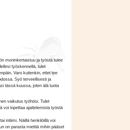
ön moninkertaistuu ja työstä tulee
ellesi työskennellä, tulet
enpäin. Varo kuitenkin, ettet tee
dossa. Syö terveellisesti ja
i tässä kuussa, joten älä tuota
nen vaikutus työhösi. Tulet
ä voi lopettaa ajattelemista työstä
 intiimi. Näillä henkilöillä voi
inun on parasta miettiä mihin pääset