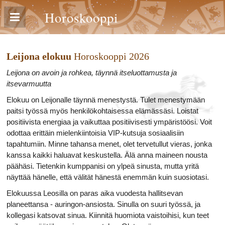
Horoskooppi
Leijona elokuu
Horoskooppi 2026
Leijona on avoin ja rohkea, täynnä itseluottamusta ja
itsevarmuutta
Elokuu on Leijonalle täynnä menestystä. Tulet menestymään
paitsi työssä myös henkilökohtaisessa elämässäsi. Loistat
positiivista energiaa ja vaikuttaa positiivisesti ympäristöösi. Voit
odottaa erittäin mielenkiintoisia VIP-kutsuja sosiaalisiin
tapahtumiin. Minne tahansa menet, olet tervetullut vieras, jonka
kanssa kaikki haluavat keskustella. Älä anna maineen nousta
päähäsi. Tietenkin kumppanisi on ylpeä sinusta, mutta yritä
näyttää hänelle, että välität hänestä enemmän kuin suosiotasi.
Elokuussa Leosilla on paras aika vuodesta hallitsevan
planeettansa - auringon-ansiosta. Sinulla on suuri työssä, ja
kollegasi katsovat sinua. Kiinnitä huomiota vaistoihisi, kun teet