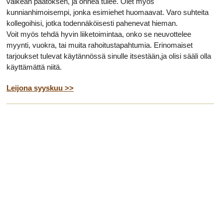
vaikean päätöksen, ja onnea tulee. Olet myös
kunnianhimoisempi, jonka esimiehet huomaavat. Varo suhteita
kollegoihisi, jotka todennäköisesti pahenevat hieman.
Voit myös tehdä hyvin liiketoimintaa, onko se neuvottelee
myynti, vuokra, tai muita rahoitustapahtumia. Erinomaiset
tarjoukset tulevat käytännössä sinulle itsestään,ja olisi sääli olla
käyttämättä niitä.
Leijona syyskuu >>