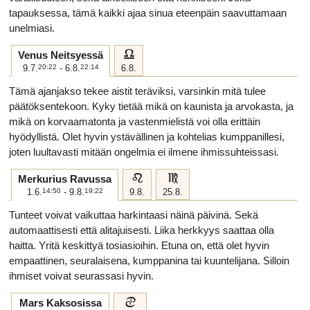
tapauksessa, tämä kaikki ajaa sinua eteenpäin saavuttamaan
unelmiasi.
g
Venus Neitsyessä
9.7.
20:22
- 6.8.
22:14
6.8.
Tämä ajanjakso tekee aistit teräviksi, varsinkin mitä tulee
päätöksentekoon. Kyky tietää mikä on kaunista ja arvokasta, ja
mikä on korvaamatonta ja vastenmielistä voi olla erittäin
hyödyllistä. Olet hyvin ystävällinen ja kohtelias kumppanillesi,
joten luultavasti mitään ongelmia ei ilmene ihmissuhteissasi.
e
f
Merkurius Ravussa
1.6.
14:50
- 9.8.
19:22
9.8.
25.8.
Tunteet voivat vaikuttaa harkintaasi näinä päivinä. Sekä
automaattisesti että alitajuisesti. Liika herkkyys saattaa olla
haitta. Yritä keskittyä tosiasioihin. Etuna on, että olet hyvin
empaattinen, seuralaisena, kumppanina tai kuuntelijana. Silloin
ihmiset voivat seurassasi hyvin.
d
Mars Kaksosissa