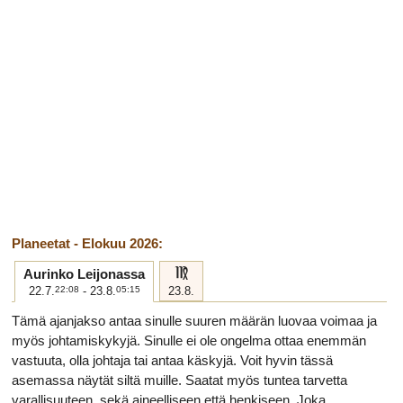
Planeetat - Elokuu 2026:
f
Aurinko Leijonassa
22.7.
22:08
- 23.8.
05:15
23.8.
Tämä ajanjakso antaa sinulle suuren määrän luovaa voimaa ja
myös johtamiskykyjä. Sinulle ei ole ongelma ottaa enemmän
vastuuta, olla johtaja tai antaa käskyjä. Voit hyvin tässä
asemassa näytät siltä muille. Saatat myös tuntea tarvetta
varallisuuteen, sekä aineelliseen että henkiseen. Joka