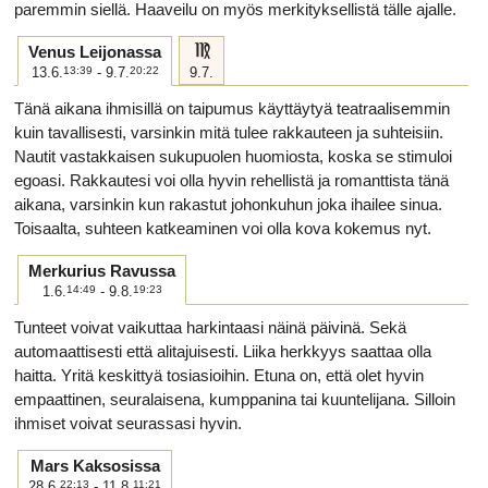
paremmin siellä. Haaveilu on myös merkityksellistä tälle ajalle.
f
Venus Leijonassa
13.6.
13:39
- 9.7.
20:22
9.7.
Tänä aikana ihmisillä on taipumus käyttäytyä teatraalisemmin
kuin tavallisesti, varsinkin mitä tulee rakkauteen ja suhteisiin.
Nautit vastakkaisen sukupuolen huomiosta, koska se stimuloi
egoasi. Rakkautesi voi olla hyvin rehellistä ja romanttista tänä
aikana, varsinkin kun rakastut johonkuhun joka ihailee sinua.
Toisaalta, suhteen katkeaminen voi olla kova kokemus nyt.
Merkurius Ravussa
1.6.
14:49
- 9.8.
19:23
Tunteet voivat vaikuttaa harkintaasi näinä päivinä. Sekä
automaattisesti että alitajuisesti. Liika herkkyys saattaa olla
haitta. Yritä keskittyä tosiasioihin. Etuna on, että olet hyvin
empaattinen, seuralaisena, kumppanina tai kuuntelijana. Silloin
ihmiset voivat seurassasi hyvin.
Mars Kaksosissa
28.6.
22:13
- 11.8.
11:21