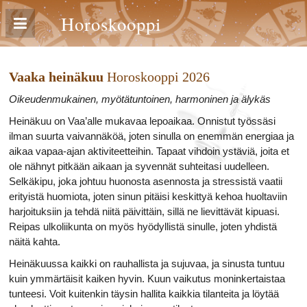
Horoskooppi
Vaaka heinäkuu
Horoskooppi 2026
Oikeudenmukainen, myötätuntoinen, harmoninen ja älykäs
Heinäkuu on Vaa’alle mukavaa lepoaikaa. Onnistut työssäsi
ilman suurta vaivannäköä, joten sinulla on enemmän energiaa ja
aikaa vapaa-ajan aktiviteetteihin. Tapaat vihdoin ystäviä, joita et
ole nähnyt pitkään aikaan ja syvennät suhteitasi uudelleen.
Selkäkipu, joka johtuu huonosta asennosta ja stressistä vaatii
erityistä huomiota, joten sinun pitäisi keskittyä kehoa huoltaviin
harjoituksiin ja tehdä niitä päivittäin, sillä ne lievittävät kipuasi.
Reipas ulkoliikunta on myös hyödyllistä sinulle, joten yhdistä
näitä kahta.
Heinäkuussa kaikki on rauhallista ja sujuvaa, ja sinusta tuntuu
kuin ymmärtäisit kaiken hyvin. Kuun vaikutus moninkertaistaa
tunteesi. Voit kuitenkin täysin hallita kaikkia tilanteita ja löytää