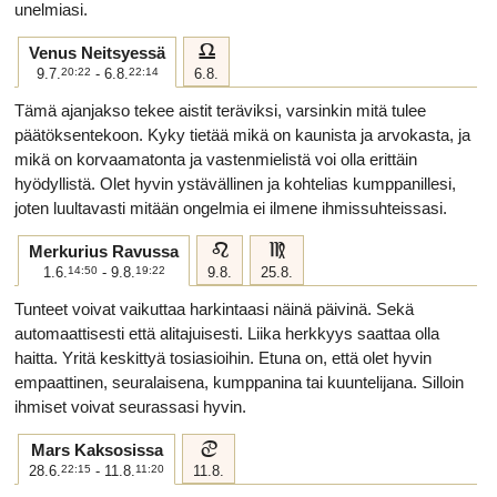
unelmiasi.
g
Venus Neitsyessä
9.7.
20:22
- 6.8.
22:14
6.8.
Tämä ajanjakso tekee aistit teräviksi, varsinkin mitä tulee
päätöksentekoon. Kyky tietää mikä on kaunista ja arvokasta, ja
mikä on korvaamatonta ja vastenmielistä voi olla erittäin
hyödyllistä. Olet hyvin ystävällinen ja kohtelias kumppanillesi,
joten luultavasti mitään ongelmia ei ilmene ihmissuhteissasi.
e
f
Merkurius Ravussa
1.6.
14:50
- 9.8.
19:22
9.8.
25.8.
Tunteet voivat vaikuttaa harkintaasi näinä päivinä. Sekä
automaattisesti että alitajuisesti. Liika herkkyys saattaa olla
haitta. Yritä keskittyä tosiasioihin. Etuna on, että olet hyvin
empaattinen, seuralaisena, kumppanina tai kuuntelijana. Silloin
ihmiset voivat seurassasi hyvin.
d
Mars Kaksosissa
28.6.
22:15
- 11.8.
11:20
11.8.