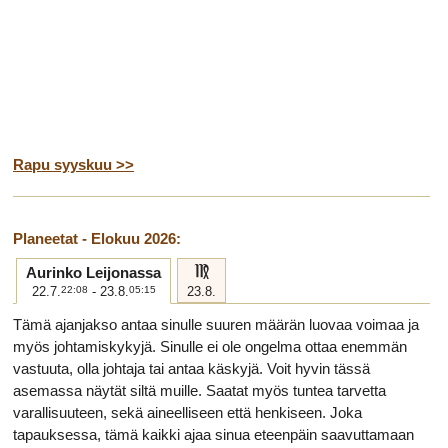
Rapu syyskuu >>
Planeetat - Elokuu 2026:
f
Aurinko Leijonassa
22.7.
22:08
- 23.8.
05:15
23.8.
Tämä ajanjakso antaa sinulle suuren määrän luovaa voimaa ja
myös johtamiskykyjä. Sinulle ei ole ongelma ottaa enemmän
vastuuta, olla johtaja tai antaa käskyjä. Voit hyvin tässä
asemassa näytät siltä muille. Saatat myös tuntea tarvetta
varallisuuteen, sekä aineelliseen että henkiseen. Joka
tapauksessa, tämä kaikki ajaa sinua eteenpäin saavuttamaan