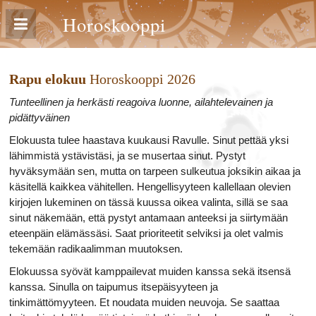
Horoskooppi
Rapu elokuu
Horoskooppi 2026
Tunteellinen ja herkästi reagoiva luonne, ailahtelevainen ja
pidättyväinen
Elokuusta tulee haastava kuukausi Ravulle. Sinut pettää yksi
lähimmistä ystävistäsi, ja se musertaa sinut. Pystyt
hyväksymään sen, mutta on tarpeen sulkeutua joksikin aikaa ja
käsitellä kaikkea vähitellen. Hengellisyyteen kallellaan olevien
kirjojen lukeminen on tässä kuussa oikea valinta, sillä se saa
sinut näkemään, että pystyt antamaan anteeksi ja siirtymään
eteenpäin elämässäsi. Saat prioriteetit selviksi ja olet valmis
tekemään radikaalimman muutoksen.
Elokuussa syövät kamppailevat muiden kanssa sekä itsensä
kanssa. Sinulla on taipumus itsepäisyyteen ja
tinkimättömyyteen. Et noudata muiden neuvoja. Se saattaa