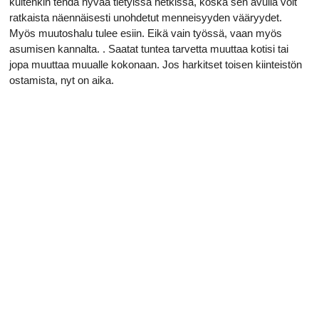
kuitenkin tehdä hyvää tietyissä hetkissä, koska sen avulla voit
ratkaista näennäisesti unohdetut menneisyyden vääryydet.
Myös muutoshalu tulee esiin. Eikä vain työssä, vaan myös
asumisen kannalta. . Saatat tuntea tarvetta muuttaa kotisi tai
jopa muuttaa muualle kokonaan. Jos harkitset toisen kiinteistön
ostamista, nyt on aika.