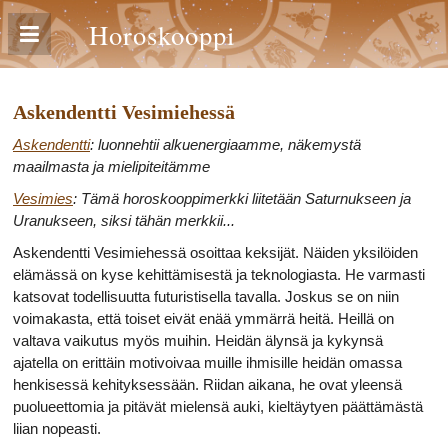
Horoskooppi
Askendentti Vesimiehessä
Askendentti
: luonnehtii alkuenergiaamme, näkemystä
maailmasta ja mielipiteitämme
Vesimies
: Tämä horoskooppimerkki liitetään Saturnukseen ja
Uranukseen, siksi tähän merkkii...
Askendentti Vesimiehessä osoittaa keksijät. Näiden yksilöiden
elämässä on kyse kehittämisestä ja teknologiasta. He varmasti
katsovat todellisuutta futuristisella tavalla. Joskus se on niin
voimakasta, että toiset eivät enää ymmärrä heitä. Heillä on
valtava vaikutus myös muihin. Heidän älynsä ja kykynsä
ajatella on erittäin motivoivaa muille ihmisille heidän omassa
henkisessä kehityksessään. Riidan aikana, he ovat yleensä
puolueettomia ja pitävät mielensä auki, kieltäytyen päättämästä
liian nopeasti.