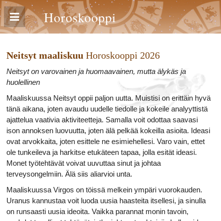
Horoskooppi
Neitsyt maaliskuu
Horoskooppi 2026
Neitsyt on varovainen ja huomaavainen, mutta älykäs ja
huolellinen
Maaliskuussa Neitsyt oppii paljon uutta. Muistisi on erittäin hyvä
tänä aikana, joten avaudu uudelle tiedolle ja kokeile analyyttistä
ajattelua vaativia aktiviteetteja. Samalla voit odottaa saavasi
ison annoksen luovuutta, joten älä pelkää kokeilla asioita. Ideasi
ovat arvokkaita, joten esittele ne esimiehellesi. Varo vain, ettet
ole tunkeileva ja harkitse etukäteen tapaa, jolla esität ideasi.
Monet työtehtävät voivat uuvuttaa sinut ja johtaa
terveysongelmiin. Älä siis aliarvioi unta.
Maaliskuussa Virgos on töissä melkein ympäri vuorokauden.
Uranus kannustaa voit luoda uusia haasteita itsellesi, ja sinulla
on runsaasti uusia ideoita. Vaikka parannat monin tavoin,