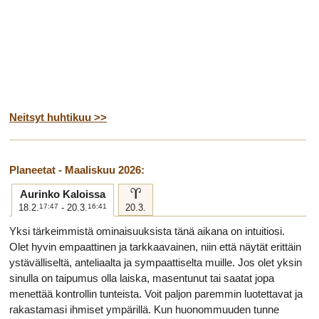
Neitsyt huhtikuu >>
Planeetat - Maaliskuu 2026:
a
Aurinko Kaloissa
18.2.
17:47
- 20.3.
16:41
20.3.
Yksi tärkeimmistä ominaisuuksista tänä aikana on intuitiosi.
Olet hyvin empaattinen ja tarkkaavainen, niin että näytät erittäin
ystävälliseltä, anteliaalta ja sympaattiselta muille. Jos olet yksin
sinulla on taipumus olla laiska, masentunut tai saatat jopa
menettää kontrollin tunteista. Voit paljon paremmin luotettavat ja
rakastamasi ihmiset ympärillä. Kun huonommuuden tunne