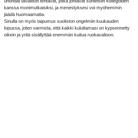
unohdat tavalliset tehtävät, jotka johtavat suhteisiin kollegoiden
kanssa monimutkaisiksi, ja menestyksesi voi myöhemmin
jäädä huomaamatta.
Sinulla on myös taipumus suoliston ongelmiin kuukauden
lopussa, joten varmista, että kaikki kuluttamasi on kypsennetty
oikein ja yritä sisällyttää enemmän kuitua ruokavalioon.