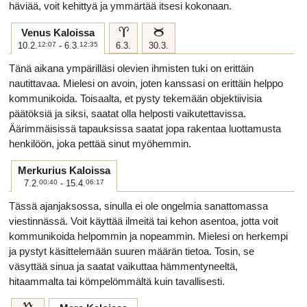
häviää, voit kehittyä ja ymmärtää itsesi kokonaan.
a
b
Venus Kaloissa
10.2.
12:07
- 6.3.
12:35
6.3.
30.3.
Tänä aikana ympärilläsi olevien ihmisten tuki on erittäin
nautittavaa. Mielesi on avoin, joten kanssasi on erittäin helppo
kommunikoida. Toisaalta, et pysty tekemään objektiivisia
päätöksiä ja siksi, saatat olla helposti vaikutettavissa.
Äärimmäisissä tapauksissa saatat jopa rakentaa luottamusta
henkilöön, joka pettää sinut myöhemmin.
Merkurius Kaloissa
7.2.
00:40
- 15.4.
06:17
Tässä ajanjaksossa, sinulla ei ole ongelmia sanattomassa
viestinnässä. Voit käyttää ilmeitä tai kehon asentoa, jotta voit
kommunikoida helpommin ja nopeammin. Mielesi on herkempi
ja pystyt käsittelemään suuren määrän tietoa. Tosin, se
väsyttää sinua ja saatat vaikuttaa hämmentyneeltä,
hitaammalta tai kömpelömmältä kuin tavallisesti.