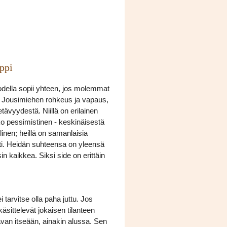
ppi
todella sopii yhteen, jos molemmat
tää Jousimiehen rohkeus ja vapaus,
ävyydestä. Niillä on erilainen
ko pessimistinen - keskinäisestä
nen; heillä on samanlaisia
sti. Heidän suhteensa on yleensä
in kaikkea. Siksi side on erittäin
tarvitse olla paha juttu. Jos
äsittelevät jokaisen tilanteen
avan itseään, ainakin alussa. Sen