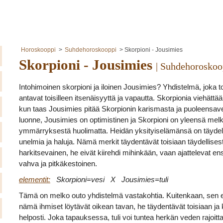
Horoskooppi
Suhdehoroskooppi
Skorpioni - Jousimies
Skorpioni - Jousimies
| Suhdehoroskoo
Intohimoinen skorpioni ja iloinen Jousimies? Yhdistelmä, joka 
antavat toisilleen itsenäisyyttä ja vapautta. Skorpionia viehät
kun taas Jousimies pitää Skorpionin karismasta ja puoleensavet
luonne, Jousimies on optimistinen ja Skorpioni on yleensä mel
ymmärryksestä huolimatta. Heidän yksityiselämänsä on täydelli
unelmia ja haluja. Nämä merkit täydentävät toisiaan täydellise
harkitsevainen, he eivät kiirehdi mihinkään, vaan ajattelevat ens
vahva ja pitkäkestoinen.
elementit:
Skorpioni=vesi X Jousimies=tuli
Tämä on melko outo yhdistelmä vastakohtia. Kuitenkaan, sen ei 
nämä ihmiset löytävät oikean tavan, he täydentävät toisiaan ja k
helposti. Joka tapauksessa, tuli voi tuntea herkän veden rajoitt