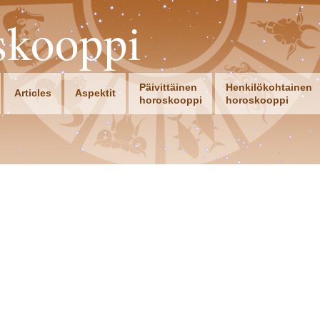
skooppi
Päivittäinen
Henkilökohtainen
Articles
Aspektit
horoskooppi
horoskooppi