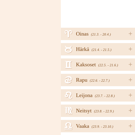
a
+
Oinas
(21.3. - 20.4.)
b
+
Härkä
(21.4. - 21.5.)
c
+
Kaksoset
(22.5. - 21.6.)
d
+
Rapu
(22.6. - 22.7.)
e
+
Leijona
(23.7. - 22.8.)
f
+
Neitsyt
(23.8. - 22.9.)
g
+
Vaaka
(23.9. - 23.10.)