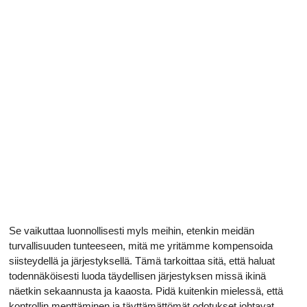
Se vaikuttaa luonnollisesti myls meihin, etenkin meidän
turvallisuuden tunteeseen, mitä me yritämme kompensoida
siisteydellä ja järjestyksellä. Tämä tarkoittaa sitä, että haluat
todennäköisesti luoda täydellisen järjestyksen missä ikinä
näetkin sekaannusta ja kaaosta. Pidä kuitenkin mielessä, että
kontrollin menttäminen ja täyttämättömät odotukset johtavat