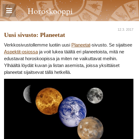
Horoskooppi
12.3. 2017
Uusi sivusto: Planeetat
Verkkosivustollemme luotiin uusi
Planeetat
-sivusto. Se sijaitsee
Aspektit-osiossa
ja voit lukea täältä eri planeetoista, mitä ne
edustavat horoskoopissa ja miten ne vaikuttavat meihin.
Ylhäältä löydät kuvan ja listan asemista, joissa yksittäiset
planeetat sijaitsevat tällä hetkellä.