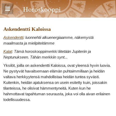
Horoskooppi
Askendentti Kaloissa
Askendentti
: luonnehtii alkuenergiaamme, näkemystä
maailmasta ja mielipiteitämme
Kalat
: Tämä horoskooppimerkki liitetään Jupiteriin ja
Neptunukseen. Tähän merkkiin synt...
Yksilöt, joilla on askendentti Kaloissa, ovat yleensä hyvin luovia.
Ne pystyvät havaitsemaan elämän puhtaimmillaan ja heidän
valtava herkkyytensä mahdollistaa heidän tuntea syvästi.
Kuitenkin, heidän ajatuksensa on usein esitetty kuin, joissakin
tilanteissa, he olisivat hämmentyneitä. Kuten kun he
hahmottavat tapahtuman seurausta, joka voi olla aivan erilainen
todellisuudessa.