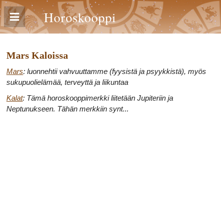
Horoskooppi
Mars Kaloissa
Mars
: luonnehtii vahvuuttamme (fyysistä ja psyykkistä), myös
sukupuolielämää, terveyttä ja liikuntaa
Kalat
: Tämä horoskooppimerkki liitetään Jupiteriin ja
Neptunukseen. Tähän merkkiin synt...