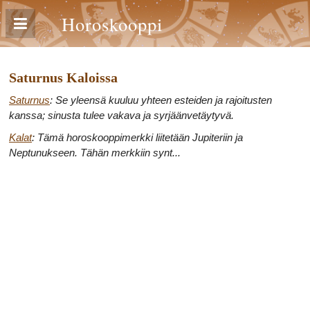
Horoskooppi
Saturnus Kaloissa
Saturnus
: Se yleensä kuuluu yhteen esteiden ja rajoitusten
kanssa; sinusta tulee vakava ja syrjäänvetäytyvä.
Kalat
: Tämä horoskooppimerkki liitetään Jupiteriin ja
Neptunukseen. Tähän merkkiin synt...