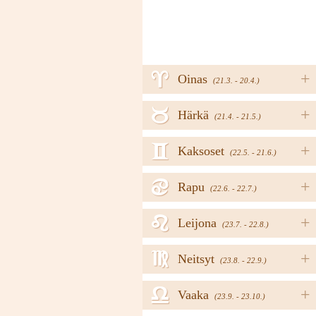
a
+
Oinas
(21.3. - 20.4.)
b
+
Härkä
(21.4. - 21.5.)
c
+
Kaksoset
(22.5. - 21.6.)
d
+
Rapu
(22.6. - 22.7.)
e
+
Leijona
(23.7. - 22.8.)
f
+
Neitsyt
(23.8. - 22.9.)
g
+
Vaaka
(23.9. - 23.10.)