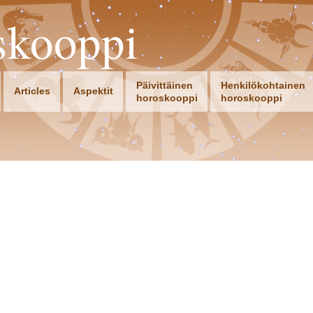
skooppi
Päivittäinen
Henkilökohtainen
Articles
Aspektit
horoskooppi
horoskooppi