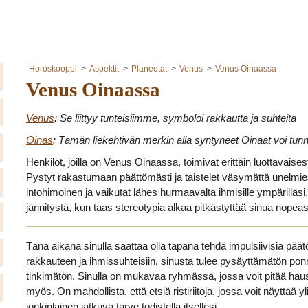
Horoskooppi
Aspektit
Planeetat
Venus
Venus Oinaassa
Venus Oinaassa
Venus
: Se liittyy tunteisiimme, symboloi rakkautta ja suhteita
Oinas
: Tämän liekehtivän merkin alla syntyneet Oinaat voi tunni
Henkilöt, joilla on Venus Oinaassa, toimivat erittäin luottavaise
Pystyt rakastumaan päättömästi ja taistelet väsymättä unelmies
intohimoinen ja vaikutat lähes hurmaavalta ihmisille ympärilläsi.
jännitystä, kun taas stereotypia alkaa pitkästyttää sinua nopeast
Tänä aikana sinulla saattaa olla tapana tehdä impulsiivisia päät
rakkauteen ja ihmissuhteisiin, sinusta tulee pysäyttämätön ponn
tinkimätön. Sinulla on mukavaa ryhmässä, jossa voit pitää hausk
myös. On mahdollista, että etsiä ristiriitoja, jossa voit näyttää 
jonkinlainen jatkuva tarve todistella itsellesi.