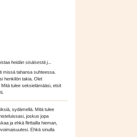
staa heidän sisäisestä j...
sti ​​missä tahansa suhteessa.
i henkilön takia. Olet
 Mitä tulee seksielämääsi, etsit
i.
öksiä, sydämellä. Mitä tulee
isteluissasi, joskus jopa
aa ja ehkä flirttailla hieman,
ylivoimaisuutesi. Ehkä sinulla