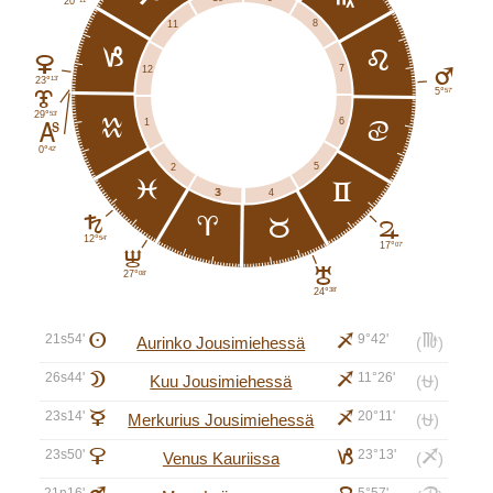
20°
8
11
j
e
D
7
12
E
13'
23°
57'
5°
J
53'
29°
6
k
1
d
K
42'
0°
5
2
l
c
3
4
3
G
a
b
F
54'
12°
07'
17°
I
H
08'
27°
38'
24°
21s54'
A
i
9°42'
h
Aurinko Jousimiehessä
(
)
26s44'
B
i
11°26'
Kuu Jousimiehessä
(⛎)
23s14'
C
i
20°11'
Merkurius Jousimiehessä
(⛎)
23s50'
D
j
23°13'
i
Venus Kauriissa
(
)
21n16'
5°57'