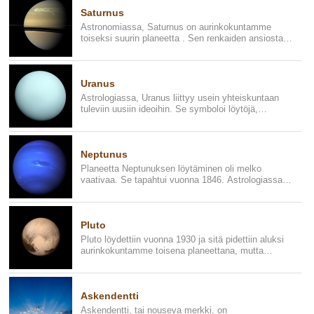
Saturnus
Astronomiassa, Saturnus on aurinkokuntamme
toiseksi suurin planeetta . Sen renkaiden ansiosta,
sitä pidetään erittäin...
Uranus
Astrologiassa, Uranus liittyy usein yhteiskuntaan
tuleviin uusiin ideoihin. Se symboloi löytöjä,
keksintöjä ja teknol...
Neptunus
Planeetta Neptunuksen löytäminen oli melko
vaativaa. Se tapahtui vuonna 1846. Astrologiassa,
Neptunusta pidetään plan...
Pluto
Pluto löydettiin vuonna 1930 ja sitä pidettiin aluksi
aurinkokuntamme toisena planeettana, mutta
lopulta osoittautui ...
Askendentti
Askendentti, tai nouseva merkki, on