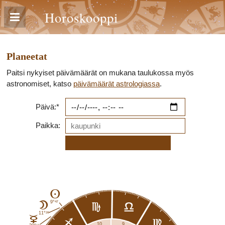
Horoskooppi
Planeetat
Paitsi nykyiset päivämäärät on mukana taulukossa myös
astronomiset, katso
päivämäärät astrologiassa
.
Päivä:*
Paikka:
A
42'
9°
B
h
g
26'
11°
C
i
f
9
10
11'