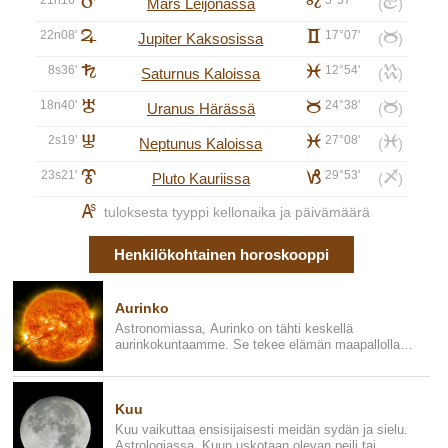
E
e
d
Mars Leijonassa
(
)
22n08'
F
c
17°07'
b
Jupiter Kaksosissa
(
)
8s36'
G
l
12°54'
k
Saturnus Kaloissa
(
)
18n40'
H
b
24°38'
b
Uranus Härässä
(
)
2s19'
I
l
27°08'
l
Neptunus Kaloissa
(
)
23s21'
J
j
29°53'
i
Pluto Kauriissa
(
)
K
tuloksesta tyyppi kellonaika ja päivämäärä
Henkilökohtainen horoskooppi
Aurinko
Astronomiassa, Aurinko on tähti keskellä
aurinkokuntaamme. Se tekee elämän maapallolla
mahdolliseksi, koska se antaa ...
Kuu
Kuu vaikuttaa ensisijaisesti meidän sydän ja sielu.
Astrologiassa, Kuun uskotaan olevan peili tai