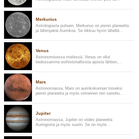
Auringon vastakohta...
Merkurius
Astrologiasta puhuen, Merkurius on pienin planeetta
ja lähimpänä Aurinkoa. Se liikkuu hyvin lähellä
Aurinkoa, siksi s...
Venus
Astronomisessa mielessä, Venus on ollut
tiedossamme esihistoriallisista ajoista lähtien,
koska auringonlaskun aikana ...
Mars
Astronomiassa, Mars on aurinkokunnan toiseksi
pienin planeetta ja myös viimeinen niin sanottu
sisempi planeetta. Mars...
Jupiter
Astronomiassa, Jupiter on viides planeetta
Auringosta ja myös suurin. Se on myös
ensimmäinen planeetta, joka ei sisäl...